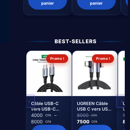
panier
panier
BEST-SELLERS
Promo !
Promo !
‹
›
Câble USB-C
UGREEN Câble
UG
vers USB-C
USB C vers USB
US
UGREEN 100W –
C Angle Droit
C 
4000
–
8000
10
CFA
CFA
Charge rapide
100W PD
Cha
8000
7500
80
CFA
CFA
PD 5A &
Charge Rapide
1.5