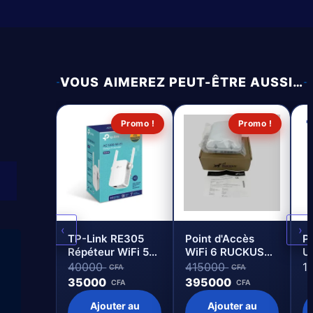
VOUS AIMEREZ PEUT-ÊTRE AUSSI…
Promo !
Promo !
‹
›
TP-Link RE305
Point d'Accès
P
Répéteur WiFi 5
WiFi 6 RUCKUS
Ub
Bi-Bande AC1200
T350 Extérieur
E
40000
415000
1
CFA
CFA
Point d’Accès
2x2:2 BeamFlex+
35000
395000
CFA
CFA
1200 Mbps
Ajouter au
Ajouter au